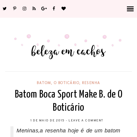
BATOM
,
O BOTICÁRIO
,
RESENHA
Batom Boca Sport Make B. de O
Boticário
1 DE MAIO DE 2015
-
LEAVE A COMMENT
Meninas,a resenha hoje é de um batom