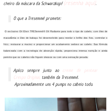
(resenha aqui)
cheiro
da
máscara da Schwarzkopf
.
O que a Tresemmé promete:
O exclusivo Oil Elixir TRESemmé® Oil Radiante para todo o tipo de cabelo, com óleo de
macadâmia e óleo de babaçu foi desenvolvido para revelar o brilho dos fios, controlar o
frizz, restaurar a maciez e proporcionar um acabamento sedoso ao cabelo. Sua fórmula
balanceada com a tecnologia de absorção rápida, proporciona intensa nutrição e ainda
permite que os cabelos não fiquem oleosos ou com uma sensação pesada.
Aplico sempre junto ao
creme de pentear
Crespo Original,
também da Tresemmé.
Aproximadamente uns 4 pumps no cabelo todo.