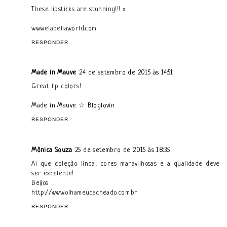
These lipsticks are stunning!!! x
www.elabellaworld.com
RESPONDER
Made in Mauve
24 de setembro de 2015 às 14:51
Great lip colors!
Made in Mauve
☆
Bloglovin
RESPONDER
Mônica Souza
25 de setembro de 2015 às 18:35
Ai que coleção linda, cores maravilhosas e a qualidade deve
ser excelente!
Beijos
http://www.olhameucacheado.com.br
RESPONDER