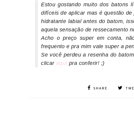
Estou gostando muito dos batons l
difíceis de aplicar mas é questão de
hidratante labial antes do batom, i
aquela sensação de ressecamento no
Acho o preço super em conta, nã
frequento e pra mim vale super a pe
Se você perdeu a resenha do batom
clicar
aqui
pra conferir! ;)
SHARE
TW