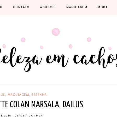
OG
CONTATO
ANUNCIE
MAQUIAGEM
MODA
LUS
,
MAQUIAGEM
,
RESENHA
TTE COLAN MARSALA, DAILUS
DE 2016
-
LEAVE A COMMENT