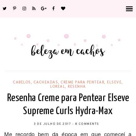
CABELOS
,
CACHEADAS
,
CREME PARA PENTEAR
,
ELSEVE
,
LOREAL
,
RESENHA
Resenha Creme para Pentear Elseve
Supreme Curls Hydra-Max
3 DE JULHO DE 2017
-
8 COMMENTS
Me recordo bem da época em que comecei a